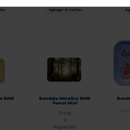
ito
Agregar al carrito
Ag
ca RAW
Bandeja Metalica RAW
Band
Forest Mini
$
5.5
Entra
o
e
Regístrate