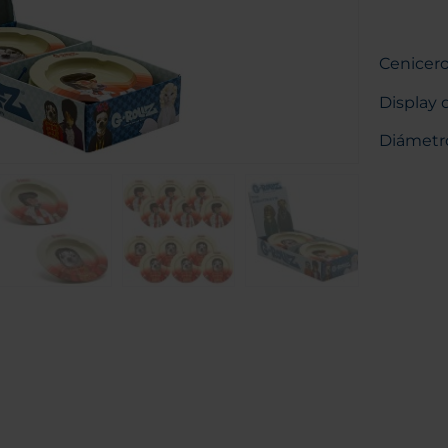
Cenicer
Display 
Diámetro