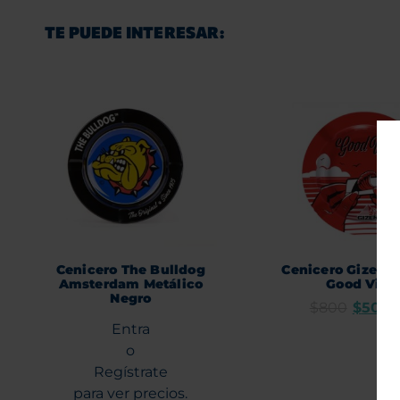
TE PUEDE INTERESAR:
Cenicero The Bulldog
Cenicero Gizeh M
Amsterdam Metálico
Good Vibe
Negro
$
800
$
500
Entra
o
Regístrate
para ver precios.