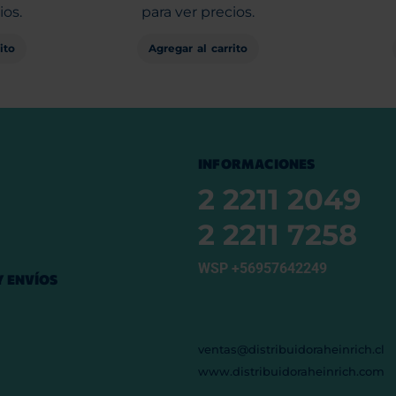
ios.
para ver precios.
ito
Agregar al carrito
INFORMACIONES
2 2211 2049
2 2211 7258
WSP +56957642249
 ENVÍOS
ventas@distribuidoraheinrich.cl
www.distribuidoraheinrich.com