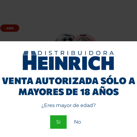
-38%
VENTA AUTORIZADA SÓLO A
MAYORES DE 18 AÑOS
etálico
Display Cenicero
Cenice
s
Metálico G-Rollz Banksy
Negro A
12 unid. BG3401-DIS6
¿Eres mayor de edad?
+IVA
Entra
o
Si
No
Regístrate
para ver precios.
par