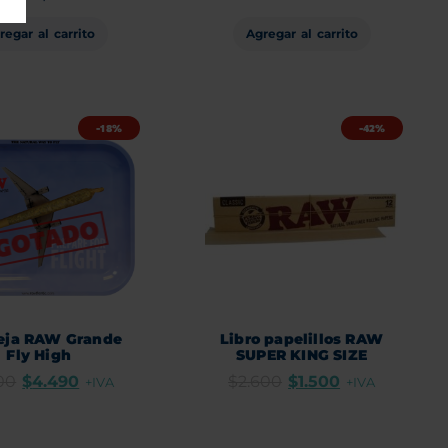
Agregar al carrito
regar al carrito
-18%
-42%
eja RAW Grande
Libro papelillos RAW
Fly High
SUPER KING SIZE
00
$
4.490
$
2.600
$
1.500
+IVA
+IVA