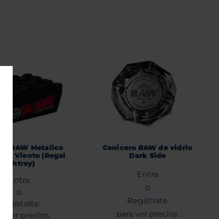
ro RAW Metalico
Cenicero RAW de vidrio
nti Viento (Regal
Dark Side
Ashtray)
Entra
Entra
o
o
Regístrate
Regístrate
para ver precios.
a ver precios.