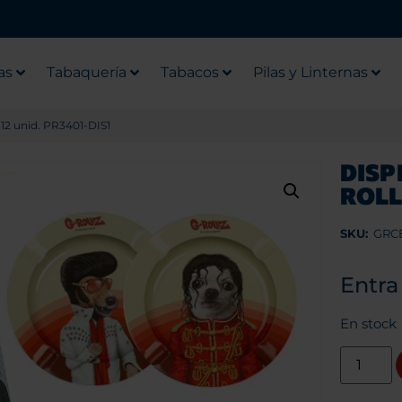
as
Tabaquería
Tabacos
Pilas y Linternas
 12 unid. PR3401-DIS1
DISP
ROLL
SKU:
GRC
Entra
En stock