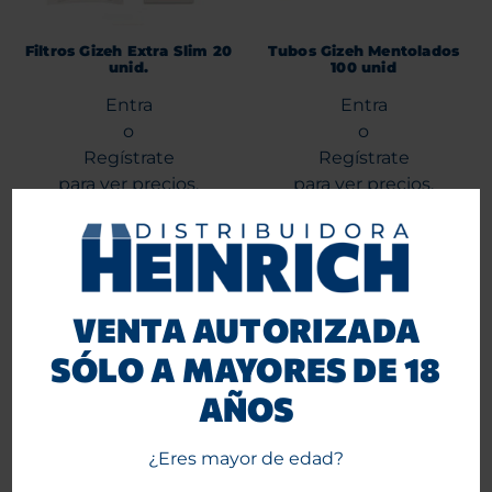
Filtros Gizeh Extra Slim 20
Tubos Gizeh Mentolados
unid.
100 unid
Entra
Entra
o
o
Regístrate
Regístrate
para ver precios.
para ver precios.
Agregar al carrito
Agregar al carrito
-32%
VENTA AUTORIZADA
SÓLO A MAYORES DE 18
AÑOS
¿Eres mayor de edad?