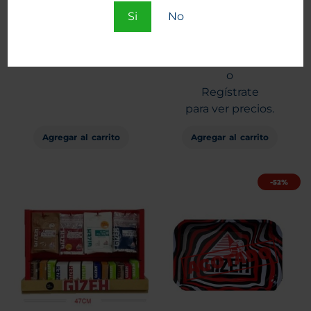
Si
No
Maquina Enroladora Gizeh
Papelillos Gizeh Rojo N°1
acrílica 1 1/4
Fine 50 unid.
$
1.760
$
1.190
+IVA
Entra
o
Regístrate
para ver precios.
Agregar al carrito
Agregar al carrito
-52%