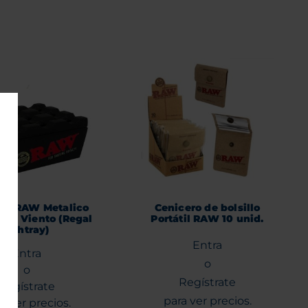
ro RAW Metalico
Cenicero de bolsillo
nti Viento (Regal
Portátil RAW 10 unid.
Ashtray)
Entra
Entra
o
o
Regístrate
Regístrate
para ver precios.
a ver precios.