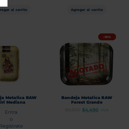
Agregar al carrito
regar al carrito
-18%
ja Metalica RAW
Bandeja Metalica RAW
irl Mediana
Forest Grande
$
5.500
$
4.490
+IVA
Entra
o
Regístrate