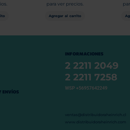
ios.
para ver precios.
par
ito
Agregar al carrito
Ag
INFORMACIONES
2 2211 2049
2 2211 7258
WSP +56957642249
 ENVÍOS
ventas@distribuidoraheinrich.cl
www.distribuidoraheinrich.com