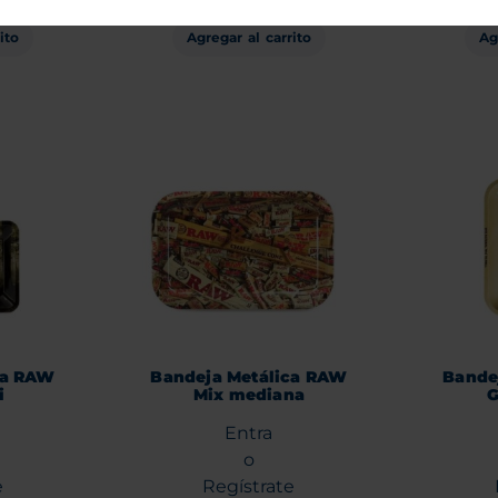
ito
Agregar al carrito
Ag
ca RAW
Bandeja Metálica RAW
Bande
i
Mix mediana
G
Entra
o
e
Regístrate