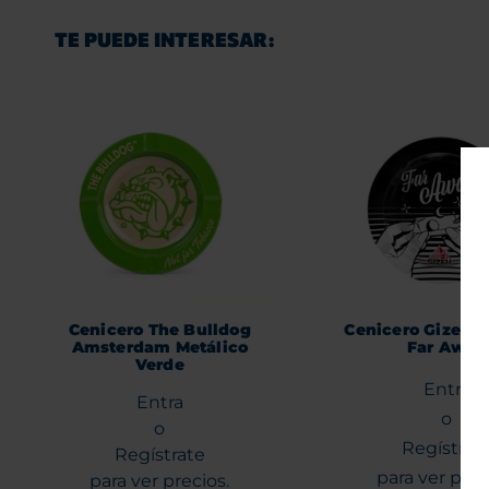
TE PUEDE INTERESAR:
Cenicero The Bulldog
Cenicero Gizeh M
Amsterdam Metálico
Far Away
Verde
Entra
Entra
o
o
Regístrat
Regístrate
para ver prec
para ver precios.