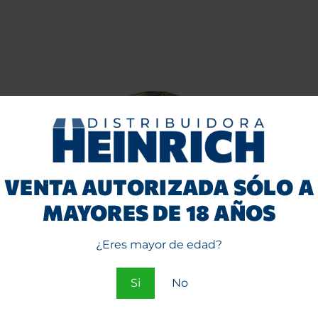
VENTA AUTORIZADA SÓLO A
MAYORES DE 18 AÑOS
etalico
Cenicero RAW Vidrio
Cenice
Rainbow (tornasol)
Negro A
¿Eres mayor de edad?
Entra
o
Si
No
e
Regístrate
ios.
para ver precios.
par