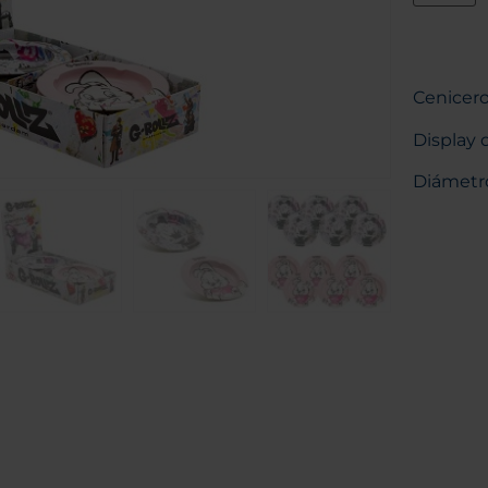
Cenicer
Display 
Diámetro