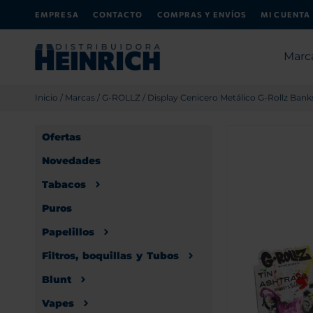
EMPRESA
CONTACTO
COMPRAS Y ENVÍOS
MI CUENTA
Marc
Inicio
/
Marcas
/
G-ROLLZ
/ Display Cenicero Metálico G-Rollz Bank
Ofertas
Novedades
Tabacos
Puros
Papelillos
Filtros, boquillas y Tubos
Blunt
Vapes