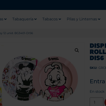
as
Tabaquería
Tabacos
Pilas y Linternas
sy 12 unid. BG3401-DIS6
DISP
ROLL
DIS6
SKU:
GRC
Entra
En stock