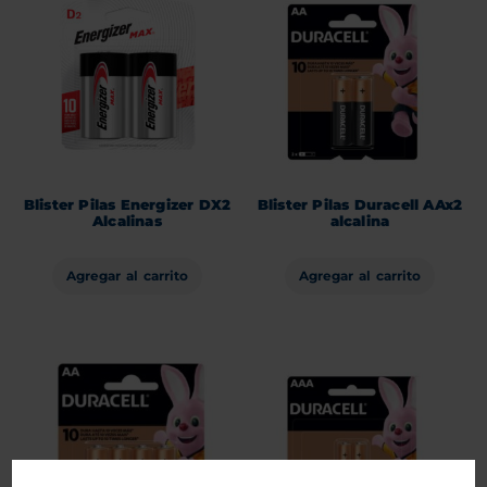
Blister Pilas Energizer DX2
Blister Pilas Duracell AAx2
Alcalinas
alcalina
Agregar al carrito
Agregar al carrito