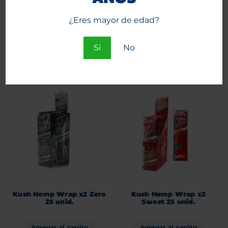
¿Eres mayor de edad?
Kush Hemp Wrap x2 Kiwi
Kush Hemp Wrap x2
Strawberry 25 unid.
Berries 25 unid.
Si
No
Agregar al carrito
Agregar al carrito
Kush Hemp Wrap x2 Zero
Kush Hemp Wrap x2
25 unid.
Sweet 25 unid.
Agregar al carrito
Agregar al carrito