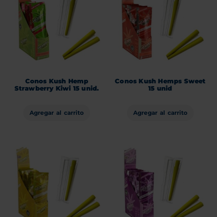
Conos Kush Hemp
Conos Kush Hemps Sweet
Strawberry Kiwi 15 unid.
15 unid
Agregar al carrito
Agregar al carrito