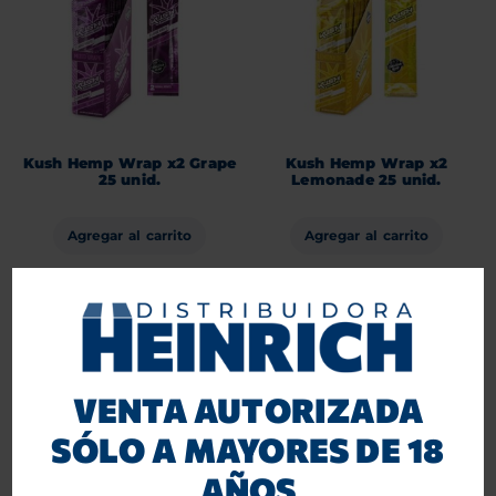
Kush Hemp Wrap x2 Grape
Kush Hemp Wrap x2
25 unid.
Lemonade 25 unid.
Agregar al carrito
Agregar al carrito
VENTA AUTORIZADA
SÓLO A MAYORES DE 18
AÑOS