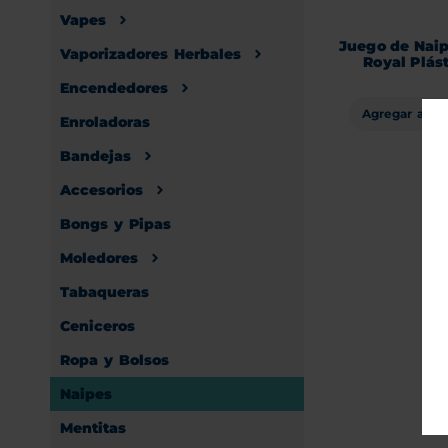
Vapes
Juego de Nai
Vaporizadores Herbales
Royal Plás
Encendedores
Agregar al ca
Enroladoras
Bandejas
Accesorios
Bongs y Pipas
Moledores
Tabaqueras
Ceniceros
Ropa y Bolsos
Naipes
Mentitas