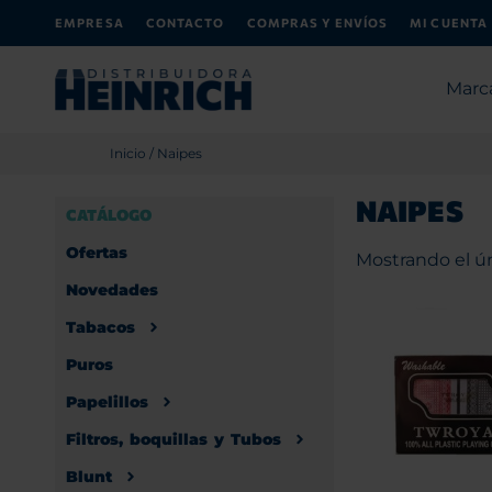
EMPRESA
CONTACTO
COMPRAS Y ENVÍOS
MI CUENTA
Marc
Inicio
/ Naipes
NAIPES
CATÁLOGO
Ofertas
Mostrando el ú
Novedades
Tabacos
Puros
Papelillos
Filtros, boquillas y Tubos
Blunt