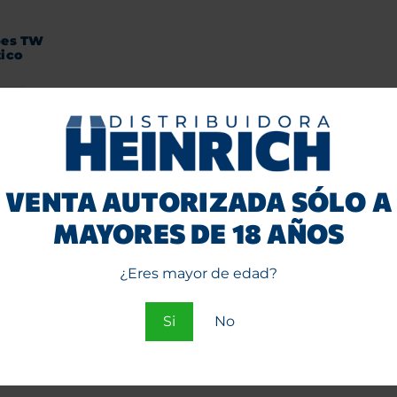
pes TW
tico
rrito
VENTA AUTORIZADA SÓLO A
MAYORES DE 18 AÑOS
¿Eres mayor de edad?
Si
No