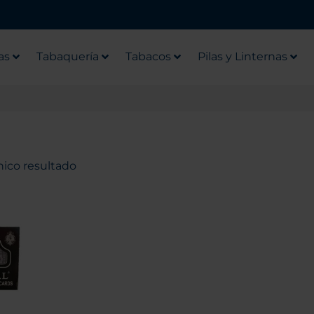
as
Tabaquería
Tabacos
Pilas y Linternas
nico resultado