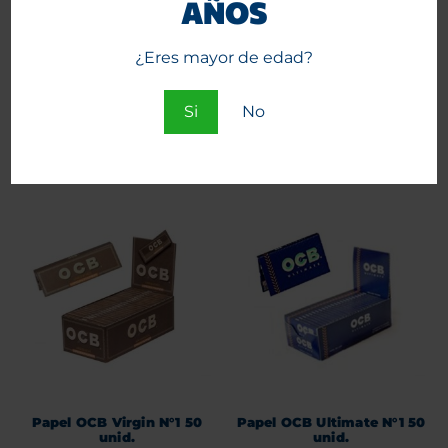
AÑOS
¿Eres mayor de edad?
Papel OCB verde N°1 50
Papel OCB Virgin 1 ¼ 25
unid.
unid.
Si
No
Agregar al carrito
Agregar al carrito
Papel OCB Virgin N°1 50
Papel OCB Ultimate N°1 50
unid.
unid.