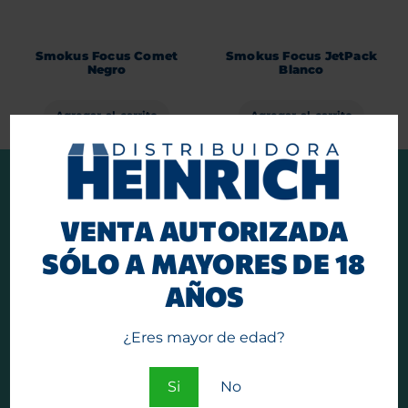
Smokus Focus Comet
Smokus Focus JetPack
Negro
Blanco
Agregar al carrito
Agregar al carrito
VENTA AUTORIZADA
INICIO
SÓLO A MAYORES DE 18
CATÁLOGO
AÑOS
MARCAS
EMPRESA
¿Eres mayor de edad?
COMPRAS Y ENVÍOS
Si
No
CONTACTO