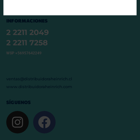
INFORMACIONES
2 2211 2049
2 2211 7258
WSP +56957642249
ventas@distribuidoraheinrich.cl
www.distribuidoraheinrich.com
SÍGUENOS