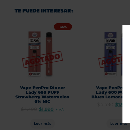
TE PUEDE INTERESAR:
-56%
Vape PenPro Dinner
Vape PenPro D
Lady 600 PUFF
Lady 600 PUFF
Strawberry Watermelon
Blues Lemonade
0% NIC
$
4.490
$
1.99
$
4.490
$
1.990
+IVA
Leer más
Leer más