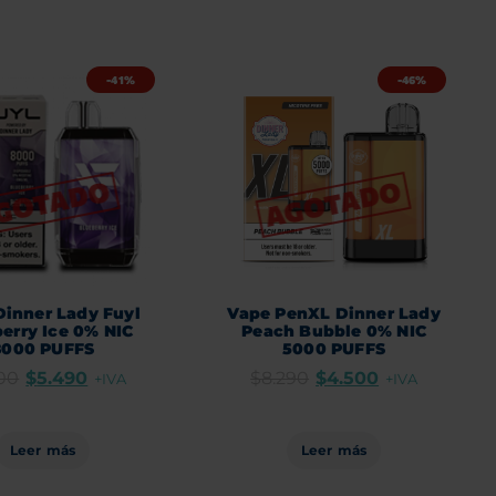
-41%
-46%
Dinner Lady Fuyl
Vape PenXL Dinner Lady
erry Ice 0% NIC
Peach Bubble 0% NIC
8000 PUFFS
5000 PUFFS
00
$
5.490
$
8.290
$
4.500
+IVA
+IVA
Leer más
Leer más