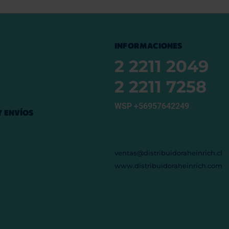
INFORMACIONES
2 2211 2049
2 2211 7258
WSP +56957642249
 ENVÍOS
ventas@distribuidoraheinrich.cl
www.distribuidoraheinrich.com