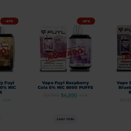
-47%
-47%
y Fuyl
Vape Fuyl Raspberry
Vape 
 0% NIC
Cola 0% NIC 8000 PUFFS
Blueb
S
$
9.390
$
4.990
+IVA
0
$
9.3
+IVA
Leer más