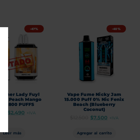
-47%
-40%
Dinner Lady Fuyl
Vape Fume Nicky Jam
ple Peach Mango
15.000 Puff 0% Nic Fenix
NIC 800 PUFFS
Beach (Blueberry
Coconut)
690
$
2.490
+IVA
$
12.500
$
7.500
+IVA
Leer más
Agregar al carrito