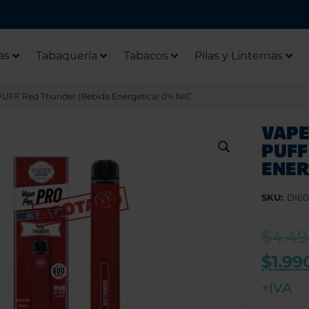
as
Tabaquería
Tabacos
Pilas y Linternas
PUFF Red Thunder (Bebida Energetica) 0% NIC
VAPE
PUFF
ENER
SKU:
DI6
$
4.4
$
1.99
+IVA