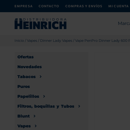
EMPRESA
CONTACTO
COMPRAS Y ENVÍOS
MI CUENTA
Marc
Inicio
/
Vapes
/
Dinner Lady Vapes
/ Vape PenPro Dinner Lady 600 
Ofertas
Novedades
Tabacos
Puros
Papelillos
Filtros, boquillas y Tubos
Blunt
Vapes