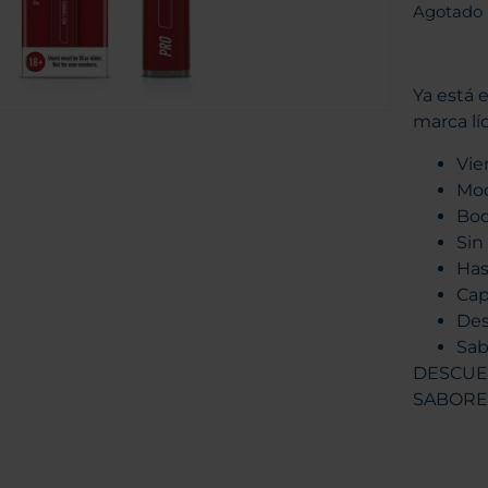
Agotado
Ya está 
marca lí
Vie
Mod
Boq
Sin
Has
Cap
Des
Sab
DESCUE
SABORE