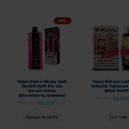
-40%
Vape Fume Nicky Jam
Vape Dinner Lad
15.000 Puff 0% nic
Vainilla Tobacco
Sweet Gatas
8000 PUFF
(Strawberry, banana)
$
9.390
$
4.99
$
12.500
$
7.500
+IVA
Agregar al carrito
Leer más