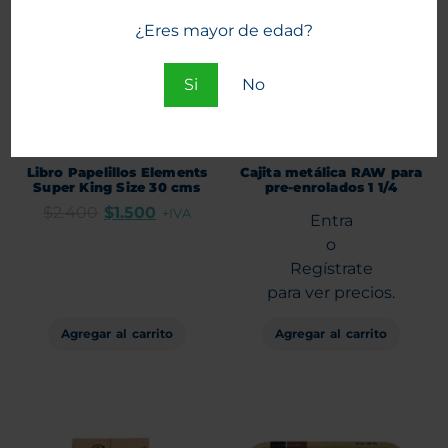
¿Eres mayor de edad?
Si
No
Libro Papelillos Elements
Cajita metálica RAW para
Super King Size 30 cms
pre-enrolados 1 1/4
$
2.400
$
1.500
+IVA
Entra
o
Regístrate
para ver precios.
Agregar al carrito
Agregar al carrito