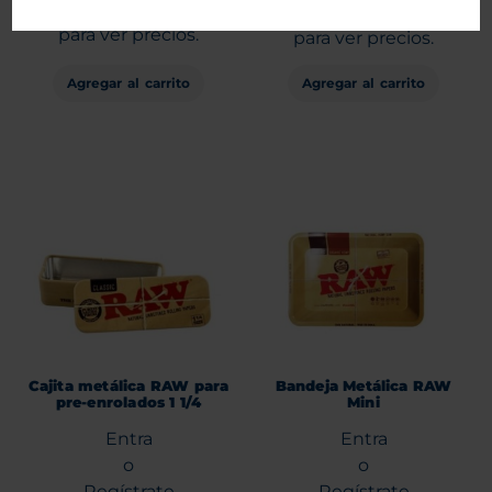
Regístrate
Regístrate
para ver precios.
para ver precios.
Agregar al carrito
Agregar al carrito
Cajita metálica RAW para
Bandeja Metálica RAW
pre-enrolados 1 1/4
Mini
Entra
Entra
o
o
Regístrate
Regístrate