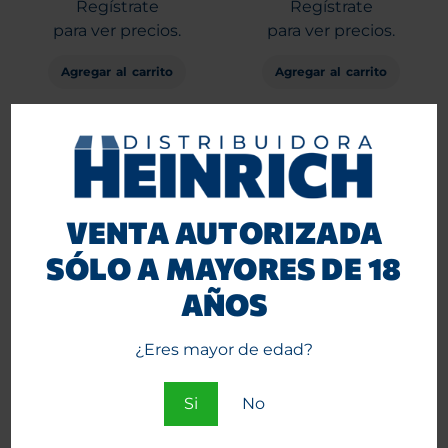
Regístrate
Regístrate
para ver precios.
para ver precios.
Agregar al carrito
Agregar al carrito
VENTA AUTORIZADA
SÓLO A MAYORES DE 18
AÑOS
Maquina Enroladora RAW
Tips RAW de cartón
¿Eres mayor de edad?
Automática 1 1/4
prepicados y con goma 25
unid.
Entra
Si
No
Entra
o
o