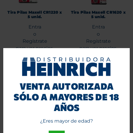
Tira Pilas Maxell CR1220 x
Tira Pilas Maxell CR1620 x
5 unid.
5 unid.
Entra
Entra
o
o
Regístrate
Regístrate
para ver precios.
para ver precios.
Agregar al carrito
Agregar al carrito
VENTA AUTORIZADA
SÓLO A MAYORES DE 18
AÑOS
¿Eres mayor de edad?