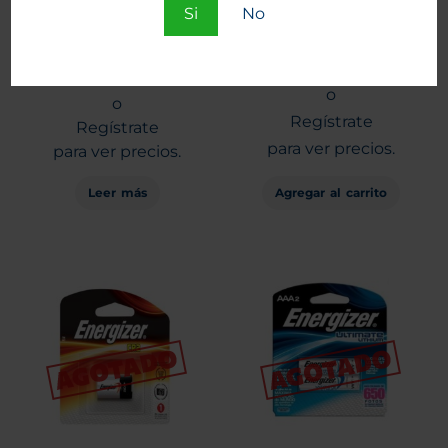
Si
No
Tira Pilas Maxell SR512 x 5
Pila New Energy CR-2430
unid.
Entra
Entra
o
o
Regístrate
Regístrate
para ver precios.
para ver precios.
Leer más
Agregar al carrito