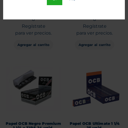
Doble Magnet N°1 20 unid.
Chocolate 5 unid.
Entra
Entra
o
o
Regístrate
Regístrate
para ver precios.
para ver precios.
Agregar al carrito
Agregar al carrito
Papel OCB Negro Premium
Papel OCB Ultimate 1 1/4
1 1/4 + TIPS 24 unid.
25 unid.