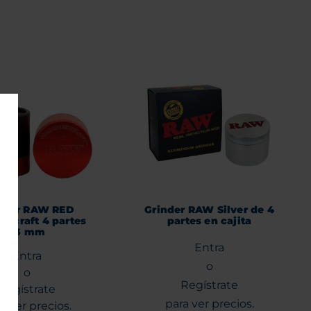
nder RAW RED
Grinder RAW Silver de 4
rcraft 4 partes
partes en cajita
63 mm
Entra
Entra
o
o
Regístrate
Regístrate
para ver precios.
a ver precios.