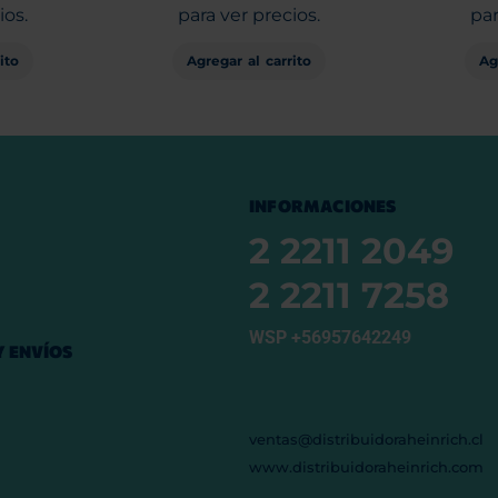
ios.
para ver precios.
par
ito
Agregar al carrito
Ag
INFORMACIONES
2 2211 2049
2 2211 7258
WSP +56957642249
 ENVÍOS
ventas@distribuidoraheinrich.cl
www.distribuidoraheinrich.com