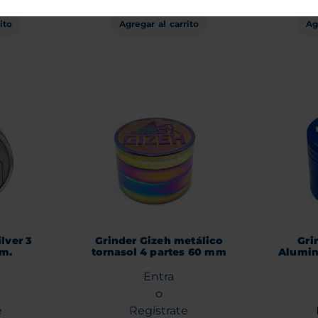
ito
Agregar al carrito
Ag
lver 3
Grinder Gizeh metálico
Gri
mm.
tornasol 4 partes 60 mm
Alumin
Entra
o
e
Regístrate