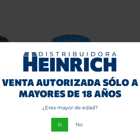
VENTA AUTORIZADA SÓLO A
MAYORES DE 18 AÑOS
 High
Grinder Dream High
Gri
 63mm
Ceramico Blue 63mm
Hamme
¿Eres mayor de edad?
Entra
o
Si
No
e
Regístrate
ios.
para ver precios.
par