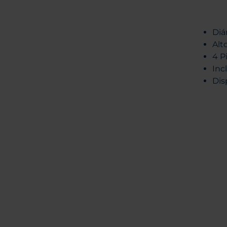
Di
Alt
4 P
Incl
Dis