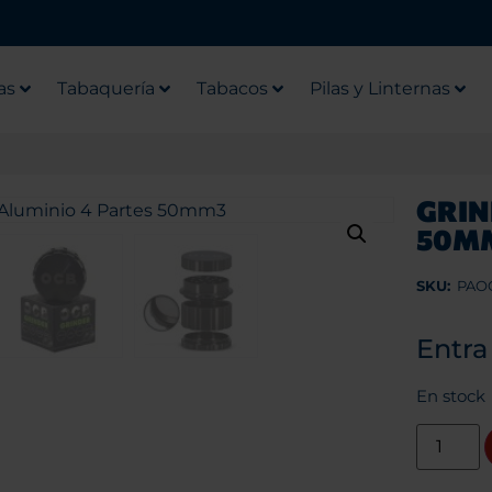
as
Tabaquería
Tabacos
Pilas y Linternas
GRIN
50M
SKU:
PAO
Entra
En stock