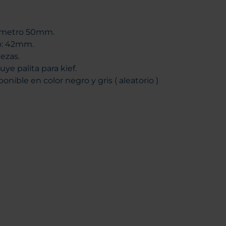
ámetro 50mm.
o: 42mm.
iezas.
uye palita para kief.
ponible en color negro y gris ( aleatorio )