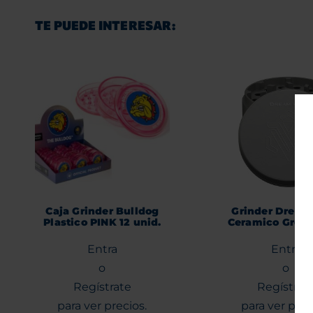
TE PUEDE INTERESAR:
Caja Grinder Bulldog
Grinder Dream
Plastico PINK 12 unid.
Ceramico Grey
Entra
Entra
o
o
Regístrate
Regístrat
para ver precios.
para ver prec