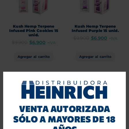
Kush Hemp Terpene
Kush Hemp Terpene
Infused Pink Cookies 15
Infused Purple 15 unid.
unid.
$
9.900
$
6.900
+IVA
$
9.900
$
6.900
+IVA
Agregar al carrito
Agregar al carrito
-30%
-25%
VENTA AUTORIZADA
SÓLO A MAYORES DE 18