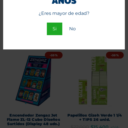
AÑOS
Kush Hemp Terpene
Encendedor Clipper Gizeh
Infused Clementine 15
24 unid. + Porta Clipper
¿Eres mayor de edad?
unid.
Gizeh
$
9.900
$
6.900
$
13.000
$
9.750
+IVA
+IVA
Si
No
Agregar al carrito
Agregar al carrito
-20%
-30%
Encendedor Zengaz Jet
Papelillos Gizeh Verde 1 1/4
Flame ZL-12 Cubo Diseños
+ TIPS 26 unid.
Surtidos (Display 48 uds.)
$
22.000
$
15.400
+IVA