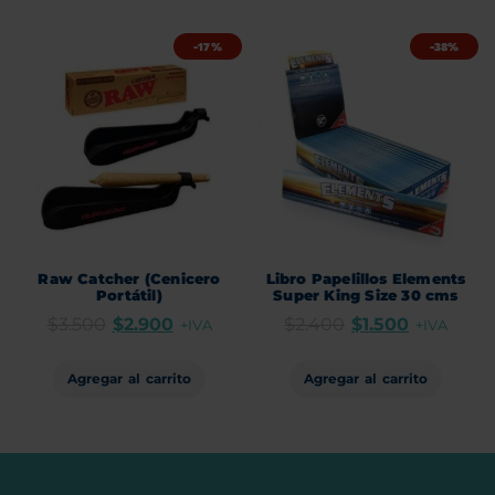
-17%
-38%
Raw Catcher (Cenicero
Libro Papelillos Elements
Portátil)
Super King Size 30 cms
$
3.500
$
2.900
$
2.400
$
1.500
+IVA
+IVA
Agregar al carrito
Agregar al carrito