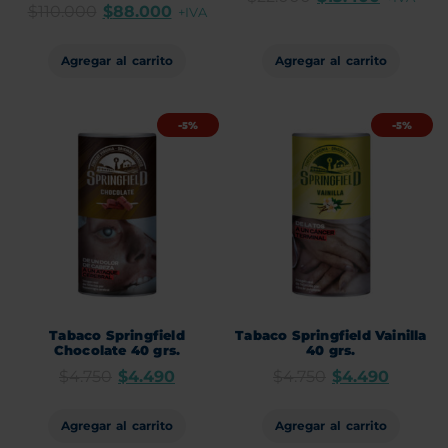
$
110.000
$
88.000
+IVA
Agregar al carrito
Agregar al carrito
-5%
-5%
Tabaco Springfield
Tabaco Springfield Vainilla
Chocolate 40 grs.
40 grs.
$
4.750
$
4.490
$
4.750
$
4.490
Agregar al carrito
Agregar al carrito