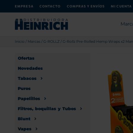
EMPRESA
CONTACTO
COMPRAS Y ENVÍOS
MI CUENTA
Marc
Inicio
/
Marcas
/
G-ROLLZ
/ G-Rollz Pre-Rolled Hemp Wraps x2 Man
Ofertas
Novedades
Tabacos
Puros
Papelillos
Filtros, boquillas y Tubos
Blunt
Vapes