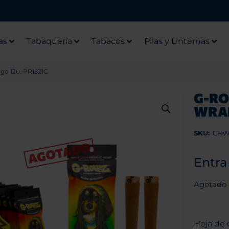
as
Tabaquería
Tabacos
Pilas y Linternas
go 12u. PR1521C
G-RO
WRAP
SKU:
GRW
Entra
Agotado
Hoja de 