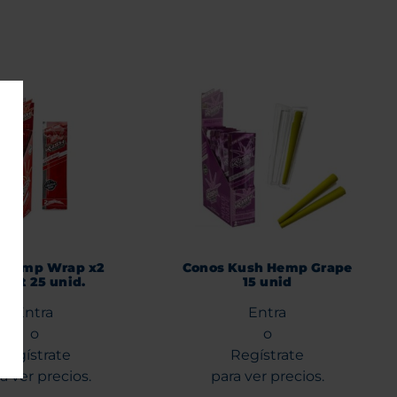
 Hemp Wrap x2
Conos Kush Hemp Grape
eet 25 unid.
15 unid
Entra
Entra
o
o
Regístrate
Regístrate
a ver precios.
para ver precios.