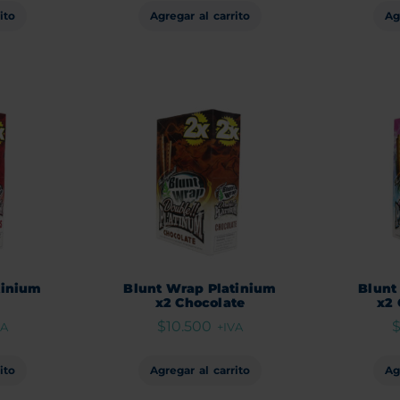
ito
Agregar al carrito
Ag
tinium
Blunt Wrap Platinium
Blunt
s
x2 Chocolate
x2 
$
10.500
VA
+IVA
ito
Agregar al carrito
Ag