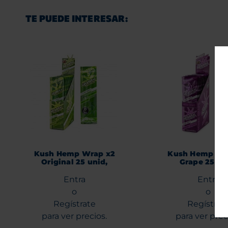
TE PUEDE INTERESAR:
Kush Hemp Wrap x2
Kush Hemp Wr
Original 25 unid,
Grape 25 un
Entra
Entra
o
o
Regístrate
Regístrat
para ver precios.
para ver prec