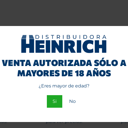
VENTA AUTORIZADA SÓLO A
MAYORES DE 18 AÑOS
¿Eres mayor de edad?
ap x2
Kush Hemp Wrap x2
Kush
id.
Lemonade 25 unid.
Sw
Entra
Si
No
o
e
Regístrate
ios.
para ver precios.
par