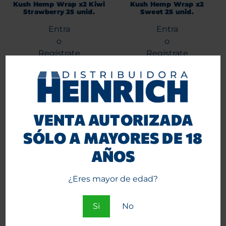
Kush Hemp Wrap x2 Kiwi
Kush Hemp Wrap x2
Strawberry 25 unid.
Sweet 25 unid.
Entra
Entra
o
o
Regístrate
Regístrate
para ver precios.
para ver precios.
Agregar al carrito
Agregar al carrito
VENTA AUTORIZADA
SÓLO A MAYORES DE 18
AÑOS
¿Eres mayor de edad?
Si
No
Cono Kush Gold 24K (8
Conos Kush Hemps Sweet