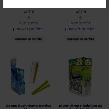
unidades)
15 unid
Entra
Entra
o
o
Regístrate
Regístrate
para ver precios.
para ver precios.
Agregar al carrito
Agregar al carrito
Conos Kush Hemp Berries
Blunt Wrap Platinium x2