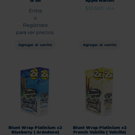
15 un
Apple Martini
$
10.500
+IVA
Entra
o
Regístrate
para ver precios.
Agregar al carrito
Agregar al carrito
Blunt Wrap Platinium x2
Blunt Wrap Platinium x2
Blueberry ( Arándano)
French Vainilla ( Vainilla)