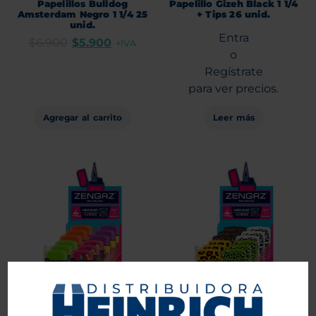
Papelillos Bulldog
Papelillo Gizeh Black 1 1/4
Amsterdam Negro 1 1/4 25
+ Tips 26 unid.
unid.
Entra
$
6.900
$
5.900
+IVA
o
Regístrate
para ver precios.
Agregar al carrito
Leer más
Encendedor Zengaz ZL3
Encendedor Zengaz ZL12