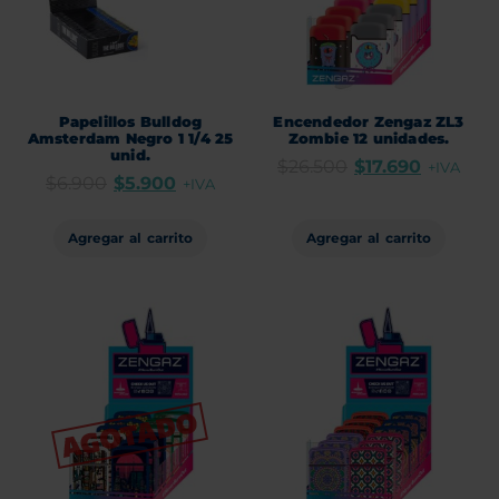
Papelillos Bulldog
Encendedor Zengaz ZL3
Amsterdam Negro 1 1/4 25
Zombie 12 unidades.
unid.
$
26.500
$
17.690
+IVA
$
6.900
$
5.900
+IVA
Agregar al carrito
Agregar al carrito