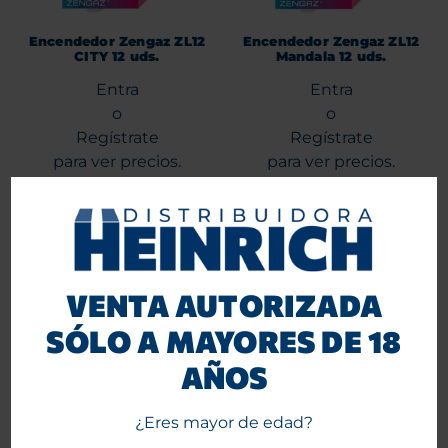
Encendedor Zengaz ZL12
Encendedor Zengaz ZL12
CITY 12 uds.
Mandala 12 uds.
Entra
Entra
o
o
Regístrate
Regístrate
para ver precios.
para ver precios.
Leer más
Agregar al carrito
VENTA AUTORIZADA
SÓLO A MAYORES DE 18
AÑOS
¿Eres mayor de edad?