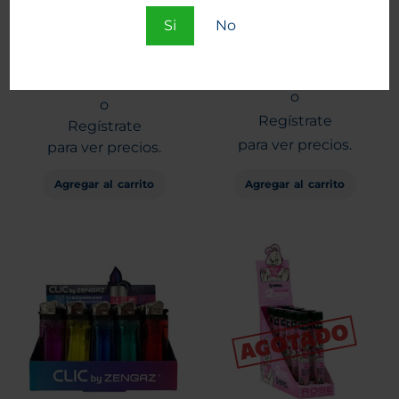
Si
No
Conos Gizeh King Size con
Conos Gizeh King Size
Active Filter Conical 10
Black 24 unid.
unid.
Entra
Entra
o
o
Regístrate
Regístrate
para ver precios.
para ver precios.
Agregar al carrito
Agregar al carrito