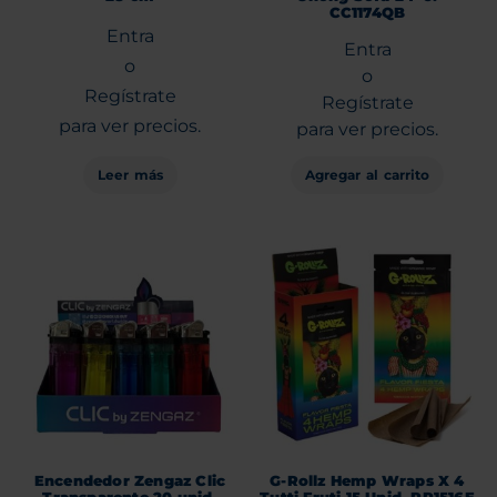
CC1174QB
Entra
Entra
o
o
Regístrate
Regístrate
para ver precios.
para ver precios.
Leer más
Agregar al carrito
Encendedor Zengaz Clic
G-Rollz Hemp Wraps X 4
Transparente 20 unid.
Tutti Fruti 15 Unid. PR1516E