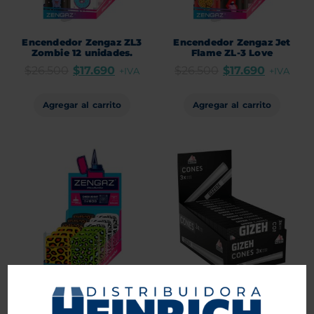
Encendedor Zengaz ZL3
Encendedor Zengaz Jet
Zombie 12 unidades.
Flame ZL-3 Love
$
26.500
$
17.690
$
26.500
$
17.690
+IVA
+IVA
Agregar al carrito
Agregar al carrito
Encendedor Zengaz ZL12
Conos Gizeh King Size
Animal Print 12 uds.
Black 24 unid.