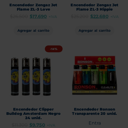
Encendedor Zengaz Jet
Encendedor Zengaz Jet
Flame ZL-3 Love
Flame ZL-3 Hippie
$
26.500
$
17.690
$
25.200
$
22.680
+IVA
+IVA
Agregar al carrito
Agregar al carrito
-14%
Encendedor Clipper
Encendedor Ronson
Bulldog Amsterdam Negro
Transparente 20 unid.
24 unid.
Entra
$
11.300
$
9.750
+IVA