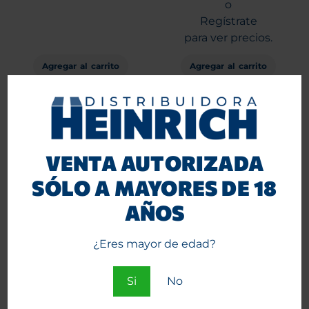
o
Regístrate
para ver precios.
Agregar al carrito
Agregar al carrito
VENTA AUTORIZADA
SÓLO A MAYORES DE 18
AÑOS
¿Eres mayor de edad?
Encendedor Zengaz Jet
Bencina Zippo 125 ML
Flame ZL-3 Black
Entra
Si
No
Entra
o
o