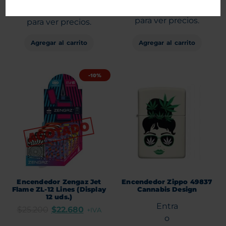
Regístrate
Regístrate
para ver precios.
para ver precios.
Agregar al carrito
Agregar al carrito
-10%
Encendedor Zengaz Jet
Encendedor Zippo 49837
Flame ZL-12 Lines (Display
Cannabis Design
12 uds.)
Entra
$
25.200
$
22.680
+IVA
o