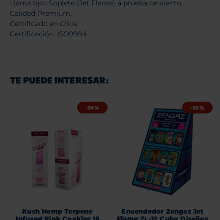
Llama tipo Soplete (Jet Flame) a prueba de viento.
Calidad Premium.
Certificado en Chile.
Certificación: ISO9994
TE PUEDE INTERESAR:
-30%
-20%
Kush Hemp Terpene
Encendedor Zengaz Jet
Infused Pink Cookies 15
Flame ZL-12 Cubo Diseños