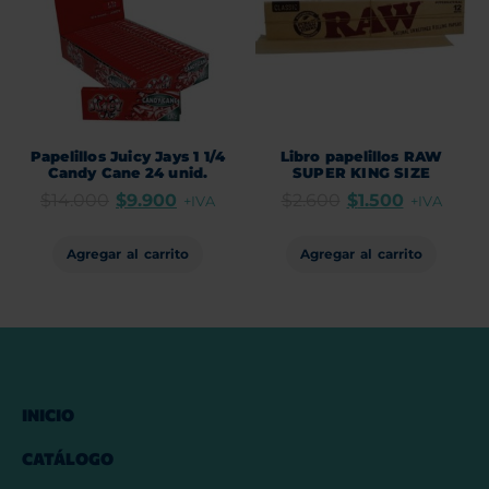
Papelillos Juicy Jays 1 1/4
Libro papelillos RAW
Candy Cane 24 unid.
SUPER KING SIZE
$
14.000
$
9.900
$
2.600
$
1.500
+IVA
+IVA
Agregar al carrito
Agregar al carrito
INICIO
CATÁLOGO