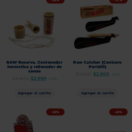
-39%
-17%
RAW Reserva. Contenedor
Raw Catcher (Cenicero
hermetico y rellenador de
Portátil)
conos
$
3.500
$
2.900
+IVA
$
4.900
$
2.990
+IVA
Agregar al carrito
Agregar al carrito
-29%
-42%