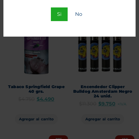
Agregar al carrito
Agregar al carrito
Si
No
-5%
-14%
Tabaco Springfield Grape
Encendedor Clipper
40 grs.
Bulldog Amsterdam Negro
24 unid.
$
4.750
$
4.490
$
11.300
$
9.750
+IVA
Agregar al carrito
Agregar al carrito