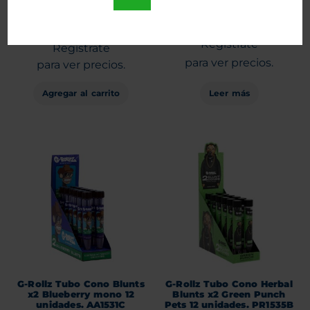
Entra
Entra
o
o
Regístrate
Regístrate
para ver precios.
para ver precios.
Agregar al carrito
Leer más
G-Rollz Tubo Cono Blunts
G-Rollz Tubo Cono Herbal
x2 Blueberry mono 12
Blunts x2 Green Punch
unidades. AA1531C
Pets 12 unidades. PR1535B