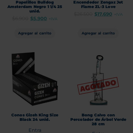
Papelillos Bulldog
Encendedor Zengaz Jet
Amsterdam Negro 1 1/4 25
Flame ZL-3 Love
unid.
$
26.500
$
17.690
+IVA
$
6.900
$
5.900
+IVA
Agregar al carrito
Agregar al carrito
Conos Gizeh King Size
Bong Calvo con
Black 24 unid.
Percolador de Árbol Verde
28 cm
Entra