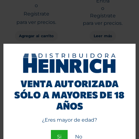
Entra
o
o
Regístrate
Regístrate
para ver precios.
para ver precios.
Agregar al carrito
Leer más
VENTA AUTORIZADA
SÓLO A MAYORES DE 18
AÑOS
¿Eres mayor de edad?
Conos G-Rollz 1 1/4 Organic
G-Rollz Tubo Cono Blunts
Green Hemp Cheech &
x2 Petalos de Rosas 12
Chong Sofa 24×6.
unidades. BG1531A
CC1174QB
Si
No