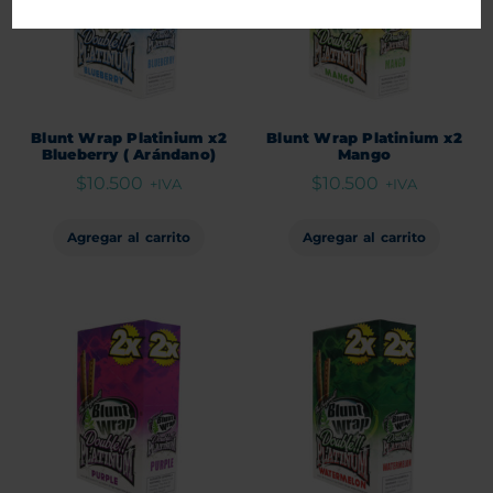
Blunt Wrap Platinium x2
Blunt Wrap Platinium x2
Blueberry ( Arándano)
Mango
$
10.500
$
10.500
+IVA
+IVA
Agregar al carrito
Agregar al carrito