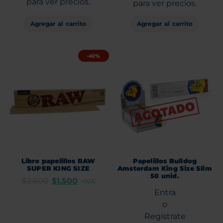
para ver precios.
para ver precios.
Agregar al carrito
Agregar al carrito
-42%
Libro papelillos RAW
Papelillos Bulldog
SUPER KING SIZE
Amsterdam King Size Slim
50 unid.
$
2.600
$
1.500
+IVA
Entra
o
Regístrate