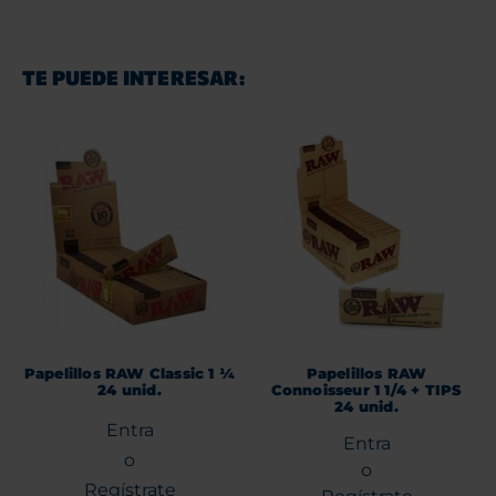
TE PUEDE INTERESAR:
Papelillos RAW Classic 1 ¼
Papelillos RAW
24 unid.
Connoisseur 1 1/4 + TIPS
24 unid.
Entra
Entra
o
o
Regístrate