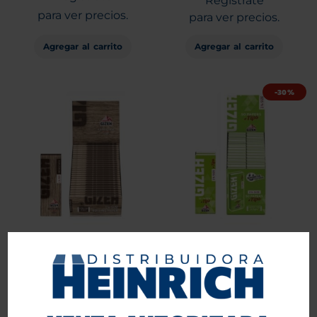
Regístrate
para ver precios.
para ver precios.
Agregar al carrito
Agregar al carrito
-30%
Papelillos Gizeh Brown 1 ¼
Papelillos Gizeh Verde 1 1/4
25 unid.
+ TIPS 26 unid.
$
22.000
$
15.400
+IVA
Entra
o
Regístrate