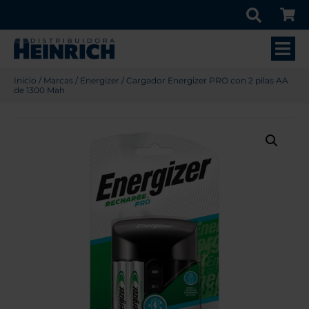
Inicio
/
Marcas
/
Energizer
/ Cargador Energizer PRO con 2 pilas AA
de 1300 Mah