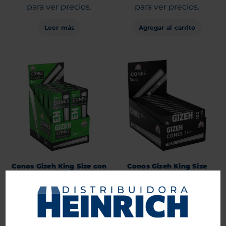
para ver precios.
para ver precios.
Leer más
Agregar al carrito
Conos Gizeh King Size con
Conos Gizeh King Size
Active Filter Conical 10
Black 24 unid.
unid.
Entra
Entra
o
o
Regístrate
Regístrate