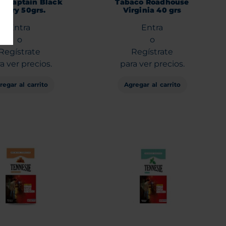
o Captain Black
Tabaco Roadhouse
herry 50grs.
Virginia 40 grs
Entra
Entra
o
o
Regístrate
Regístrate
a ver precios.
para ver precios.
regar al carrito
Agregar al carrito