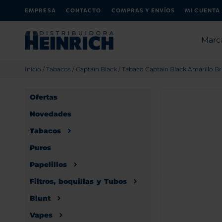
EMPRESA
CONTACTO
COMPRAS Y ENVÍOS
MI CUENTA
Marc
Inicio
/
Tabacos
/
Captain Black
/ Tabaco Captain Black Amarillo Bri
Ofertas
Novedades
Tabacos
Puros
Papelillos
Filtros, boquillas y Tubos
Blunt
Vapes