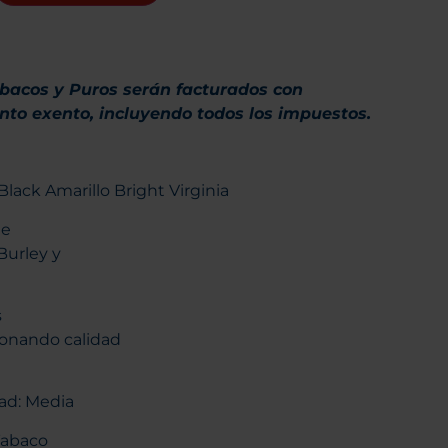
abacos y Puros serán facturados con
to exento, incluyendo todos los impuestos.
Black Amarillo Bright Virginia
de
 Burley y
s
onando calidad
ad: Media
Tabaco