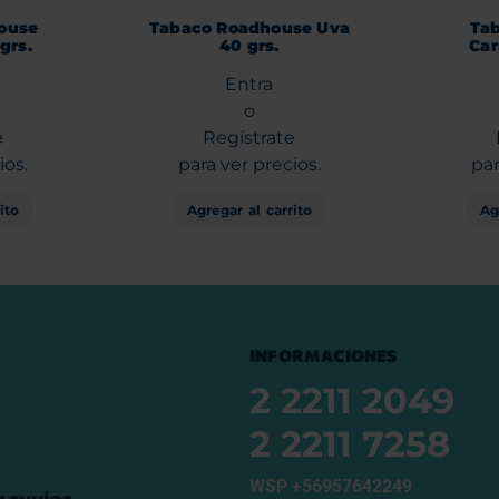
ouse
Tabaco Roadhouse Uva
Tab
grs.
40 grs.
Car
Entra
o
e
Regístrate
ios.
para ver precios.
par
ito
Agregar al carrito
Ag
INFORMACIONES
2 2211 2049
2 2211 7258
WSP +56957642249