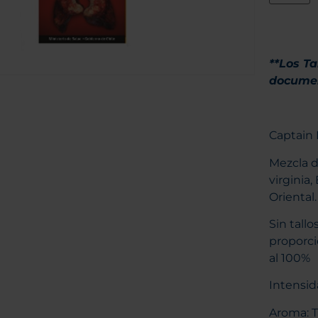
**Los T
documen
Captain 
Mezcla 
virginia,
Oriental.
Sin tallo
proporci
al 100%
Intensid
Aroma: 