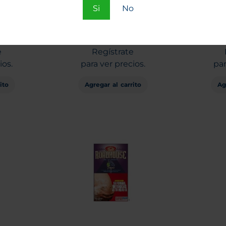
Uva 45
Tabaco Golden Virginia
Tabac
Si
No
40 grs
C
Entra
o
e
Regístrate
ios.
para ver precios.
par
ito
Agregar al carrito
Ag