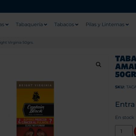
as
Tabaquería
Tabacos
Pilas y Linternas
ght Virginia 50grs.
TABA
AMAR
50GR
SKU:
TAC
Entra
En stock