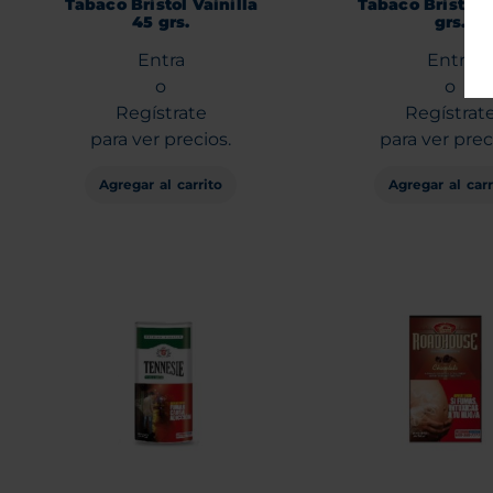
Tabaco Bristol Vainilla
Tabaco Bristol 
45 grs.
grs.
Entra
Entra
o
o
Regístrate
Regístrat
para ver precios.
para ver prec
Agregar al carrito
Agregar al carr