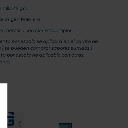
inilla 45 grs.
e origen brasilero
metálico con cierre tipo ziploc
ento por escala se aplicara en el carrito de
( se pueden comprar sabores surtidos )
o por escala no aplicable con otras
ones.