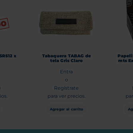
 SR512 x
Tabaquera TABAG de
Papeli
tela Gris Claro
mts Ex
Entra
o
e
Regístrate
ios.
para ver precios.
par
Agregar al carrito
Ag