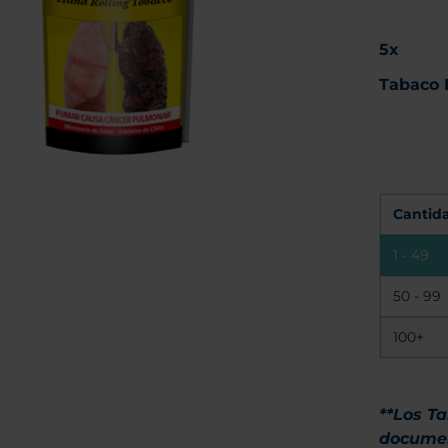
5
x
Tabaco B
Cantid
1 - 49
50 - 99
100+
**Los T
documen