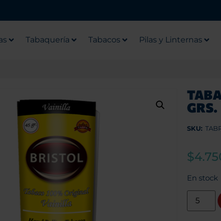
as
Tabaquería
Tabacos
Pilas y Linternas
TABA
GRS.
SKU:
TABR
$
4.75
En stock