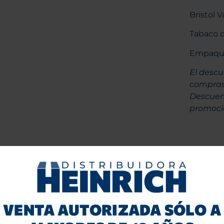
Bristol Va
Tabaco d
Empaque 
El descu
compras 
Descuent
promoci
VENTA AUTORIZADA SÓLO A