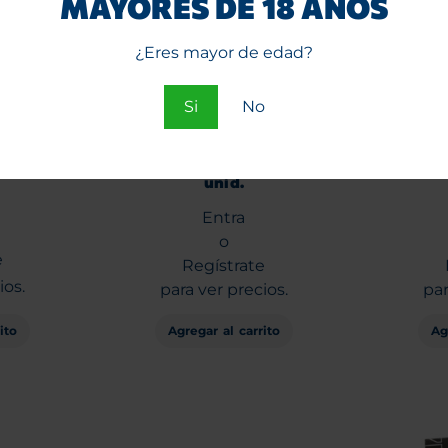
MAYORES DE 18 AÑOS
¿Eres mayor de edad?
Si
No
Verde 1
Papelillos Gizeh Verde
Papel
er Fine
Doble Magnet N°1 20
Dobl
unid.
Entra
o
e
Regístrate
ios.
para ver precios.
par
ito
Agregar al carrito
Ag