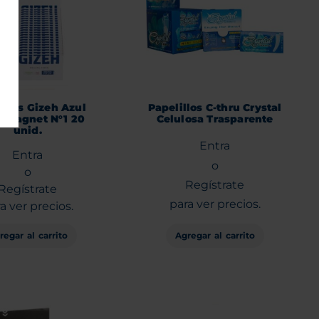
illos Gizeh Azul
Papelillos C-thru Crystal
e Magnet N°1 20
Celulosa Trasparente
unid.
Entra
Entra
o
o
Regístrate
Regístrate
para ver precios.
a ver precios.
Agregar al carrito
regar al carrito