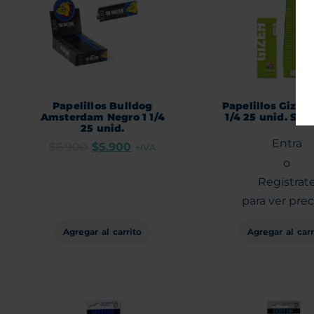
Papelillos Bulldog
Papelillos Gizeh 
Amsterdam Negro 1 1/4
1/4 25 unid. Sup
25 unid.
Entra
$
6.900
$
5.900
+IVA
o
Regístrat
para ver prec
Agregar al carr
Agregar al carrito