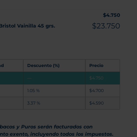
$
4.750
$
23.750
ristol Vainilla 45 grs.
ad
Descuento (%)
Precio
—
$
4.750
1.05 %
$
4.700
3.37 %
$
4.590
abacos y Puros serán facturados con
to exento, incluyendo todos los impuestos.