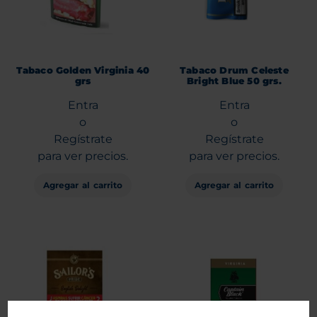
Tabaco Golden Virginia 40
Tabaco Drum Celeste
grs
Bright Blue 50 grs.
Entra
Entra
o
o
Regístrate
Regístrate
para ver precios.
para ver precios.
Agregar al carrito
Agregar al carrito