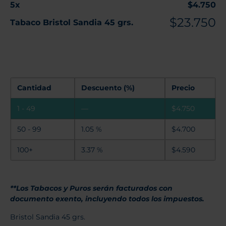
5
x
$
4.750
$
23.750
Tabaco Bristol Sandia 45 grs.
Cantidad
Descuento (%)
Precio
1 - 49
—
$
4.750
50 - 99
1.05 %
$
4.700
100+
3.37 %
$
4.590
**Los Tabacos y Puros serán facturados con
documento exento, incluyendo todos los impuestos.
Bristol Sandia 45 grs.