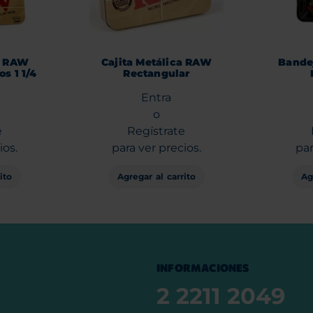
a RAW
Cajita Metálica RAW
Bande
s 1 1/4
Rectangular
Entra
o
e
Regístrate
ios.
para ver precios.
par
ito
Agregar al carrito
Ag
INFORMACIONES
2 2211 2049