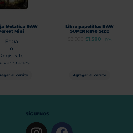
ja Metalica RAW
Libro papelillos RAW
Forest Mini
SUPER KING SIZE
$
2.600
$
1.500
+IVA
Entra
o
Regístrate
a ver precios.
regar al carrito
Agregar al carrito
SÍGUENOS