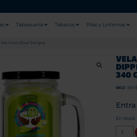
as
Tabaquería
Tabacos
Pilas y Linternas
 the Coco (12oz/ 340 grs)
VELA
DIPP
340 
SKU:
BEV
Entra
En stock