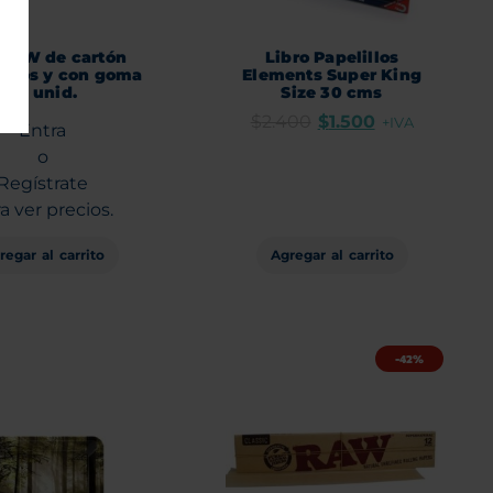
 RAW de cartón
Libro Papelillos
ados y con goma
Elements Super King
25 unid.
Size 30 cms
$
2.400
$
1.500
+IVA
Entra
o
Regístrate
a ver precios.
regar al carrito
Agregar al carrito
-42%