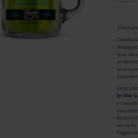
¡Descubr
Diseñada
desagrad
que neut
ambiente
sino que
experien
Descubre
in the C
y transf
exquisit
ambiente
eleva tu
fraganci