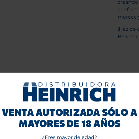
creando 
conforme
merece y
¡Haz de 
Beamer!
VENTA AUTORIZADA SÓLO A
MAYORES DE 18 AÑOS
¿Eres mayor de edad?