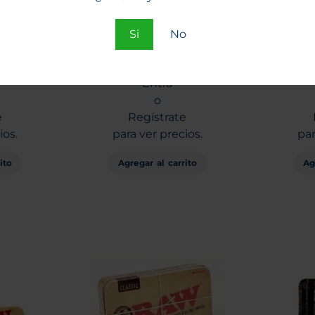
Si
No
Classic
Maquina Enroladora
Tips
sabana)
RAW 1 1/4 ecoplastic
prepic
79mm
Entra
o
e
Regístrate
ios.
para ver precios.
par
ito
Agregar al carrito
Ag