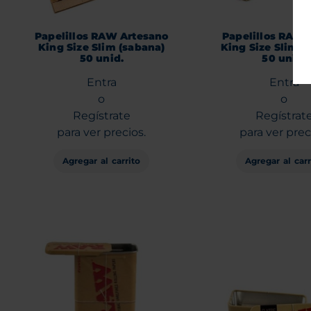
Papelillos RAW Artesano
Papelillos RAW 
King Size Slim (sabana)
King Size Slim (
50 unid.
50 unid.
Entra
Entra
o
o
Regístrate
Regístrat
para ver precios.
para ver prec
Agregar al carrito
Agregar al carr