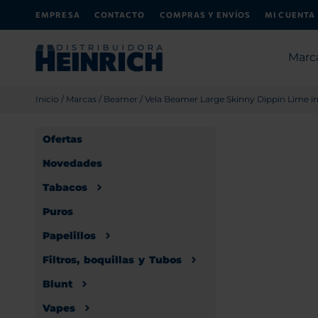
EMPRESA
CONTACTO
COMPRAS Y ENVÍOS
MI CUENTA
Marc
Inicio
/
Marcas
/
Beamer
/ Vela Beamer Large Skinny Dippin Lime in
Ofertas
Novedades
Tabacos
Puros
Papelillos
Filtros, boquillas y Tubos
Blunt
Vapes