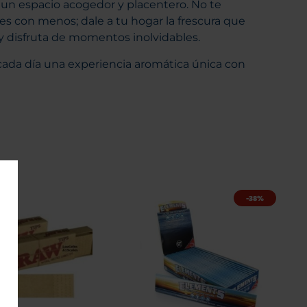
un espacio acogedor y placentero. No te
s con menos; dale a tu hogar la frescura que
 disfruta de momentos inolvidables.
cada día una experiencia aromática única con
-38%