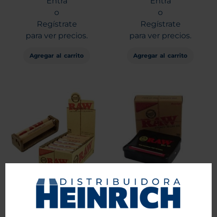
Entra
Entra
o
o
Regístrate
Regístrate
para ver precios.
para ver precios.
Agregar al carrito
Agregar al carrito
Maquina Enroladora RAW 1
Maquina Enroladora RAW
1/4 ecoplastic 79mm
Automática 1 1/4
Entra
Entra