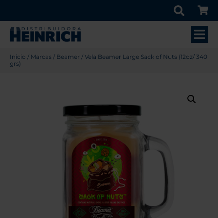
Inicio
/
Marcas
/
Beamer
/ Vela Beamer Large Sack of Nuts (12oz/ 340
grs)