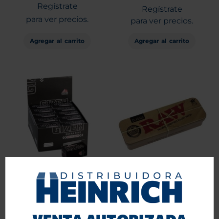
Regístrate
Regístrate
para ver precios.
para ver precios.
Agregar al carrito
Agregar al carrito
Papelillos Gizeh Rolls 5
Cajita metálica RAW para
mts Extra fine 20 unid.
preenrolados King Size
Entra
Entra
o
o