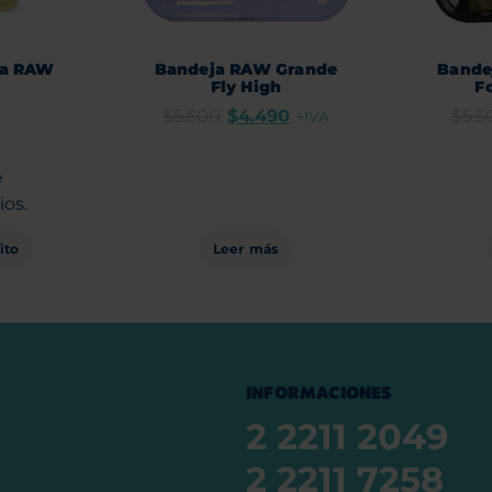
ca RAW
Bandeja RAW Grande
Bande
Fly High
F
$
5.500
$
4.490
$
5.5
+IVA
e
ios.
ito
Leer más
INFORMACIONES
2 2211 2049
2 2211 7258