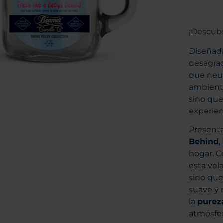
¡Descubr
Diseñada
desagrad
que neut
ambiente
sino que
experien
Present
Behind
,
hogar. C
esta vel
sino que
suave y 
la
pureza
atmósfer