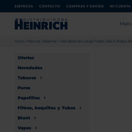
EMPRESA
CONTACTO
COMPRAS Y ENVÍOS
MI CUENTA
Marc
Inicio
/
Marcas
/
Beamer
/ Vela Beamer Large Fresh Like A Babys Be
Ofertas
Novedades
Tabacos
Puros
Papelillos
Filtros, boquillas y Tubos
Blunt
Vapes