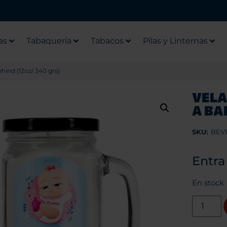
as
Tabaquería
Tabacos
Pilas y Linternas
hind (12oz/ 340 grs)
VELA
A BA
SKU:
BEV
Entra
En stock