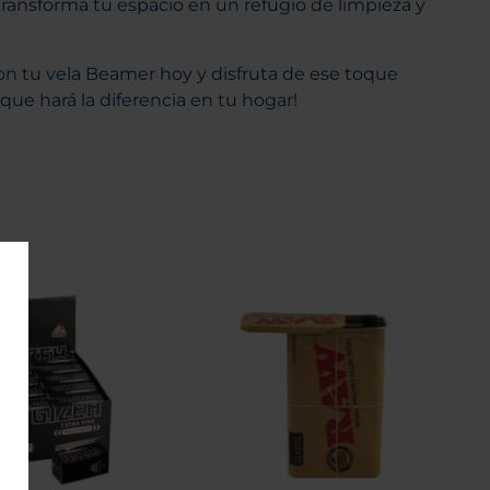
ransforma tu espacio en un refugio de limpieza y
on tu vela Beamer hoy y disfruta de ese toque
 que hará la diferencia en tu hogar!