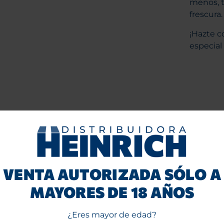
menos, t
frescura.
¡Hazte c
especial
VENTA AUTORIZADA SÓLO A
MAYORES DE 18 AÑOS
¿Eres mayor de edad?