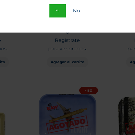
adora
Tips RAW Preenrolados
Papeli
Si
No
 Slim
20 unid.
mts Ex
Entra
o
e
Regístrate
ios.
para ver precios.
par
ito
Agregar al carrito
Ag
-18%