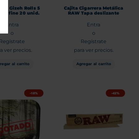
llos Gizeh Rolls 5
Cajita Cigarrera Metálica
tra fine 20 unid.
RAW Tapa deslizante
Entra
Entra
o
o
Regístrate
Regístrate
a ver precios.
para ver precios.
regar al carrito
Agregar al carrito
-18%
-42%