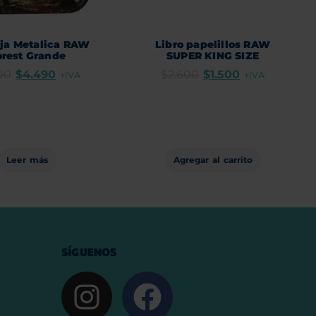
ja Metalica RAW
Libro papelillos RAW
orest Grande
SUPER KING SIZE
00
$
4.490
$
2.600
$
1.500
+IVA
+IVA
Leer más
Agregar al carrito
SÍGUENOS