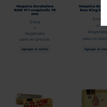
Maquina Enroladora
Maquina Enrol
RAW N°1 ecoplastic 70
Raw King Size
mm
Entra
Entra
o
o
Regístrat
Regístrate
para ver prec
para ver precios.
Agregar al carr
Agregar al carrito