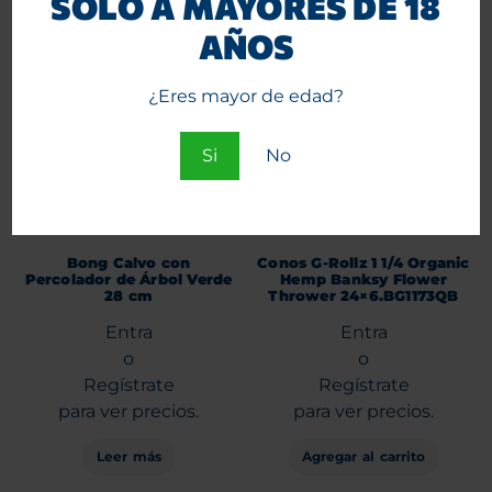
SÓLO A MAYORES DE 18
AÑOS
¿Eres mayor de edad?
Si
No
Bong Calvo con
Conos G-Rollz 1 1/4 Organic
Percolador de Árbol Verde
Hemp Banksy Flower
28 cm
Thrower 24×6.BG1173QB
Entra
Entra
o
o
Regístrate
Regístrate
para ver precios.
para ver precios.
Leer más
Agregar al carrito