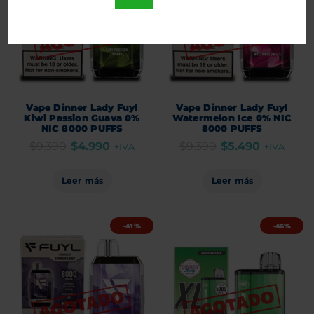
Vape Dinner Lady Fuyl
Vape Dinner Lady Fuyl
Kiwi Passion Guava 0%
Watermelon Ice 0% NIC
NIC 8000 PUFFS
8000 PUFFS
$
9.390
$
4.990
$
9.390
$
5.490
+IVA
+IVA
Leer más
Leer más
-41%
-46%