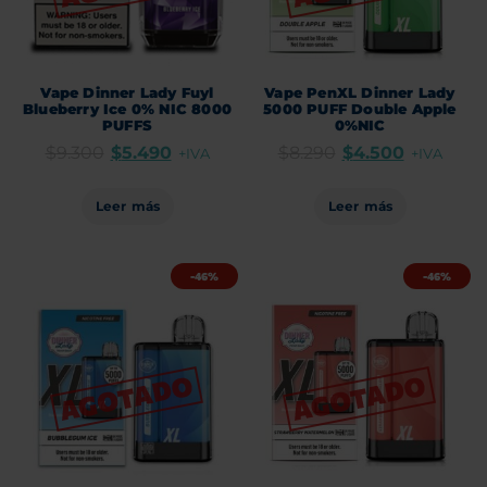
Vape Dinner Lady Fuyl
Vape PenXL Dinner Lady
Blueberry Ice 0% NIC 8000
5000 PUFF Double Apple
PUFFS
0%NIC
$
9.300
$
5.490
$
8.290
$
4.500
+IVA
+IVA
Leer más
Leer más
-46%
-46%