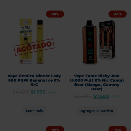
-56%
-40%
Vape PenPro Dinner Lady
Vape Fume Nicky Jam
600 PUFF Banana Ice 0%
15.000 Puff 0% Nic Cangri
NIC
Bear (Mango, Gummy
Bear)
$
4.490
$
1.990
+IVA
$
12.500
$
7.500
+IVA
Leer más
Agregar al carrito
-40%
-47%