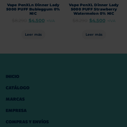
Vape PenXLn Dinner Lady
Vape PenXL Dinner Lady
5000 PUFF Bubleggum 0%
5000 PUFF Strawberry
NIC
Watermelon 0% NIC
$
8.290
$
4.500
$
8.290
$
4.500
+IVA
+IVA
Leer más
Leer más
INICIO
CATÁLOGO
MARCAS
EMPRESA
COMPRAS Y ENVÍOS