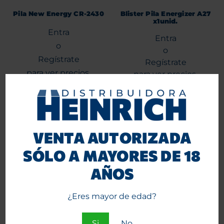
Pila New Energy CR-2430
Blister Pila Energizer A27
x1unid.
Entra
Entra
o
o
Regístrate
Regístrate
para ver precios.
para ver precios.
Agregar al carrito
Agregar al carrito
VENTA AUTORIZADA
SÓLO A MAYORES DE 18
AÑOS
¿Eres mayor de edad?
Si
No