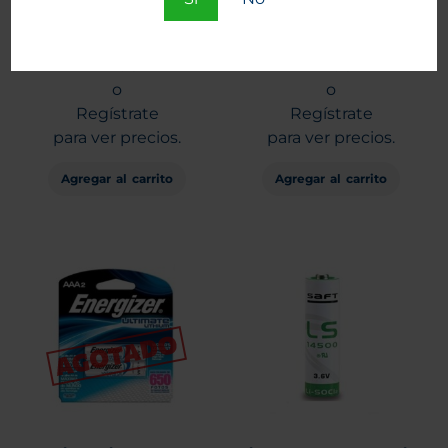
Tira Pilas Maxell CR1632 x
Pilas Energizer A23
5 unid.
Alcalina 12V
Entra
Entra
o
o
Regístrate
Regístrate
para ver precios.
para ver precios.
Agregar al carrito
Agregar al carrito