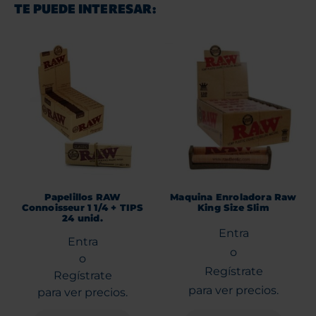
TE PUEDE INTERESAR:
Papelillos RAW
Maquina Enroladora Raw
Connoisseur 1 1/4 + TIPS
King Size Slim
24 unid.
Entra
Entra
o
o
Regístrate
Regístrate
para ver precios.
para ver precios.