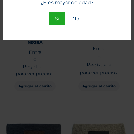
¿Eres mayor de edad?
Si
No
TABAQUERA TABAG
Tabaquera TABAG Eco
GRANDE ECO CUERO
Cuero Rojo
NEGRA
Entra
Entra
o
o
Regístrate
Regístrate
para ver precios.
para ver precios.
Agregar al carrito
Agregar al carrito