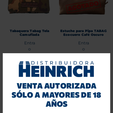
Tabaquera Tabag Tela
Estuche para Pipa TABAG
Camuflada
Ecocuero Café Oscuro
Entra
Entra
o
o
Regístrate
Regístrate
para ver precios.
para ver precios.
Agregar al carrito
Leer más
VENTA AUTORIZADA
SÓLO A MAYORES DE 18
AÑOS