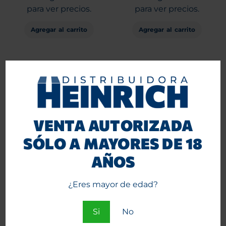
para ver precios.
para ver precios.
Agregar al carrito
Agregar al carrito
VENTA AUTORIZADA
SÓLO A MAYORES DE 18
AÑOS
Bong Calvo con
Bong Calvo Mandala
Percolador de Árbol Verde
Beaker Lite Purple 25 cm
28 cm
¿Eres mayor de edad?
Entra
Entra
o
Si
No
o
Regístrate
Regístrate