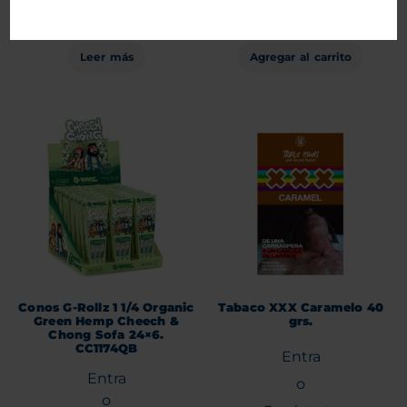
para ver precios.
para ver precios.
Leer más
Agregar al carrito
Conos G-Rollz 1 1/4 Organic
Tabaco XXX Caramelo 40
Green Hemp Cheech &
grs.
Chong Sofa 24×6.
CC1174QB
Entra
Entra
o
o