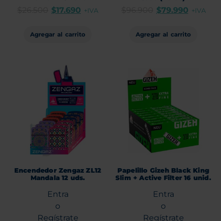
$
26.500
$
17.690
$
96.900
$
79.990
+IVA
+IVA
Agregar al carrito
Agregar al carrito
Encendedor Zengaz ZL12
Papelillo Gizeh Black King
Mandala 12 uds.
Slim + Active Filter 16 unid.
Entra
Entra
o
o
Regístrate
Regístrate