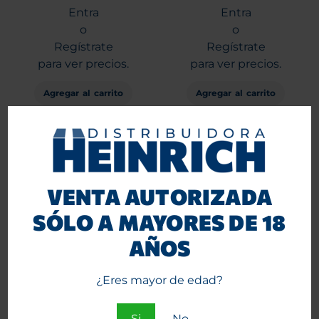
Entra
Entra
o
o
Regístrate
Regístrate
para ver precios.
para ver precios.
Agregar al carrito
Agregar al carrito
VENTA AUTORIZADA
SÓLO A MAYORES DE 18
AÑOS
¿Eres mayor de edad?
Bong Calvo Mandala
Conos G-Rollz 1 1/4 Organic
Beaker Lite Purple 25 cm
Hemp Banksy Flower
Thrower 24×6.BG1173QB
Si
No