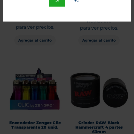
Entra
Entra
o
o
Regístrate
Regístrate
para ver precios.
para ver precios.
Agregar al carrito
Agregar al carrito
Encendedor Zengaz Clic
Grinder RAW Black
Transparente 20 unid.
Hammercraft 4 partes
63mm