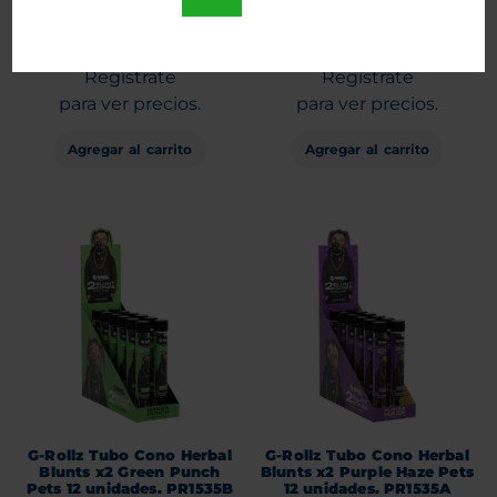
Entra
Entra
o
o
Regístrate
Regístrate
para ver precios.
para ver precios.
Agregar al carrito
Agregar al carrito
G-Rollz Tubo Cono Herbal
G-Rollz Tubo Cono Herbal
Blunts x2 Green Punch
Blunts x2 Purple Haze Pets
Pets 12 unidades. PR1535B
12 unidades. PR1535A