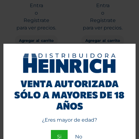
Entra
Entra
o
o
Regístrate
Regístrate
para ver precios.
para ver precios.
Agregar al carrito
Agregar al carrito
VENTA AUTORIZADA
SÓLO A MAYORES DE 18
AÑOS
¿Eres mayor de edad?
G-Rollz Tubo Cono Blunts
G-Rollz Tubo Cono Blunts
x2 Blueberry mono 12
x2 Goji Berry Banksy 12
unidades. AA1531C
unidades. BG1531B
Si
No