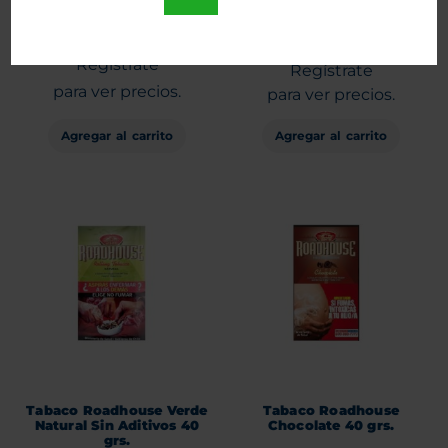
Entra
Entra
o
o
Regístrate
Regístrate
para ver precios.
para ver precios.
Agregar al carrito
Agregar al carrito
Tabaco Roadhouse Verde
Tabaco Roadhouse
Natural Sin Aditivos 40
Chocolate 40 grs.
grs.