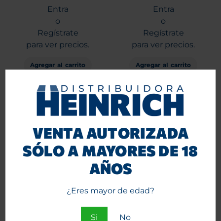
Entra
Entra
o
o
Regístrate
Regístrate
para ver precios.
para ver precios.
Agregar al carrito
Agregar al carrito
VENTA AUTORIZADA
SÓLO A MAYORES DE 18
AÑOS
¿Eres mayor de edad?
Tabaco Captain Black
Tabaco Roadhouse
Cherry 50grs.
Amarillo Vainilla Crema 40
grs.
Si
No