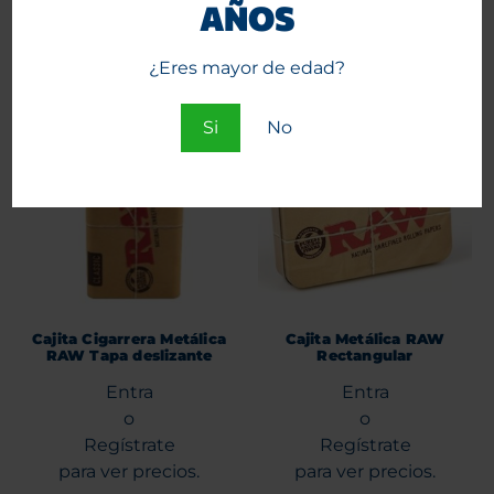
AÑOS
Agregar al carrito
Agregar al carrito
¿Eres mayor de edad?
Si
No
Cajita Cigarrera Metálica
Cajita Metálica RAW
RAW Tapa deslizante
Rectangular
Entra
Entra
o
o
Regístrate
Regístrate
para ver precios.
para ver precios.