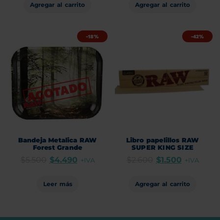
Agregar al carrito
Agregar al carrito
-18%
-42%
Bandeja Metalica RAW
Libro papelillos RAW
Forest Grande
SUPER KING SIZE
$
5.500
$
4.490
$
2.600
$
1.500
+IVA
+IVA
Leer más
Agregar al carrito