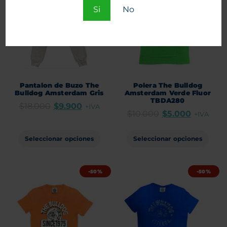
Si
No
Pantalon de Buzo The
Polera The Bulldog
Bulldog Amsterdam Gris
Amsterdam Verde Fluor
TBDA280
$
18.000
$
9.900
+IVA
$
10.000
$
5.000
+IVA
Seleccionar opciones
Seleccionar opciones
-50%
-50%