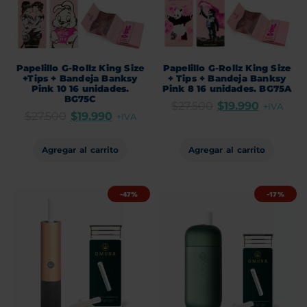
Papelillo G-Rollz King Size
Papelillo G-Rollz King Size
+Tips + Bandeja Banksy
+ Tips + Bandeja Banksy
Pink 10 16 unidades.
Pink 8 16 unidades. BG75A
BG75C
$
27.500
$
19.990
+IVA
$
27.500
$
19.990
+IVA
Agregar al carrito
Agregar al carrito
-47%
-17%