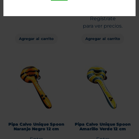
$
96.900
$
79.990
+IVA
Entra
o
Regístrate
para ver precios.
Agregar al carrito
Agregar al carrito
Pipa Calvo Unique Spoon
Pipa Calvo Unique Spoon
Naranjo Negro 12 cm
Amarillo Verde 12 cm