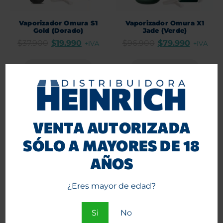
Vaporizador Omura S1
Vaporizador Omura X1
Gold (Dorado)
Jade (Verde)
$
37.900
$
19.990
$
96.900
$
79.990
+IVA
+IVA
Agregar al carrito
Agregar al carrito
-17%
VENTA AUTORIZADA
SÓLO A MAYORES DE 18
AÑOS
¿Eres mayor de edad?
Vaporizador Omura X1
Tips Elements Pink Pre
Slate (Negro)
enrolados 20 Unid.
Si
No