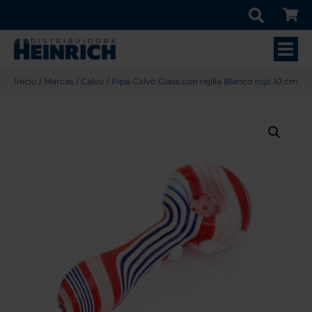
Inicio
/
Marcas
/
Calvo
/ Pipa Calvo Glass con rejilla Blanco rojo 10 cm