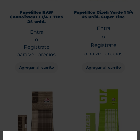
Papelillos RAW
Papelillos Gizeh Verde 1 1/4
Connoisseur 1 1/4 + TIPS
25 unid. Super Fine
24 unid.
Entra
Entra
o
o
Regístrate
Regístrate
para ver precios.
para ver precios.
Agregar al carrito
Agregar al carrito