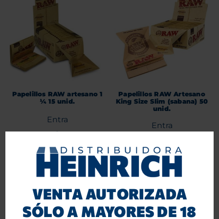
Papelillos RAW artesano 1
Papelillos RAW Artesano
¼ 15 unid.
King Size Slim (sabana) 50
unid.
Entra
Entra
o
o
Regístrate
Regístrate
para ver precios.
para ver precios.
Agregar al carrito
Agregar al carrito
VENTA AUTORIZADA
SÓLO A MAYORES DE 18