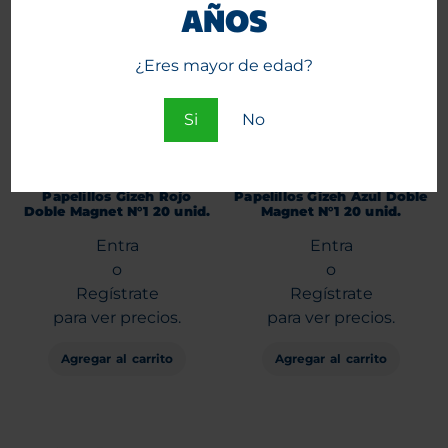
AÑOS
¿Eres mayor de edad?
Si
No
Papelillos Gizeh Rojo
Papelillos Gizeh Azul Doble
Doble Magnet N°1 20 unid.
Magnet N°1 20 unid.
Entra
Entra
o
o
Regístrate
Regístrate
para ver precios.
para ver precios.
Agregar al carrito
Agregar al carrito