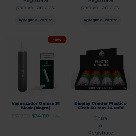
Regístrate
Regístrate
para ver precios.
para ver precios.
Agregar al carrito
Agregar al carrito
-10%
Vaporizador Omura S1
Display Grinder Plástico
Black (Negro)
Gizeh 60 mm 24 unid
$
37.900
$
34.110
+IVA
Entra
o
Regístrate