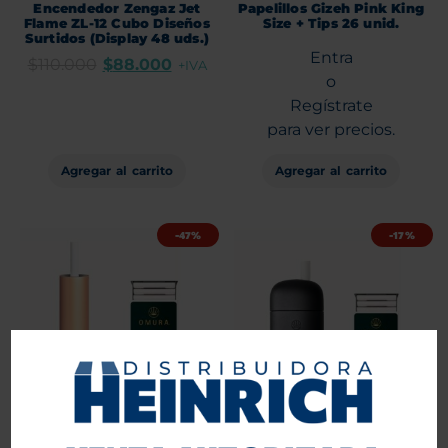
Encendedor Zengaz Jet
Papelillos Gizeh Pink King
Flame ZL-12 Cubo Diseños
Size + Tips 26 unid.
Surtidos (Display 48 uds.)
Entra
$
110.000
$
88.000
+IVA
o
Regístrate
para ver precios.
Agregar al carrito
Agregar al carrito
-47%
-17%
Vaporizador Omura S1
Vaporizador Omura X1