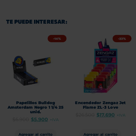
TE PUEDE INTERESAR:
-14%
-33%
Papelillos Bulldog
Encendedor Zengaz Jet
Amsterdam Negro 1 1/4 25
Flame ZL-3 Love
unid.
$
26.500
$
17.690
+IVA
$
6.900
$
5.900
+IVA
Agregar al carrito
Agregar al carrito