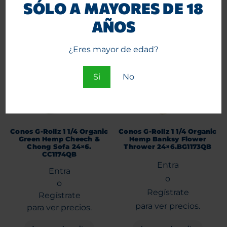
SÓLO A MAYORES DE 18
AÑOS
¿Eres mayor de edad?
Si
No
Conos G-Rollz 1 1/4 Organic
Conos G-Rollz 1 1/4 Organic
Green Hemp Cheech &
Hemp Banksy Flower
Chong Sofa 24×6.
Thrower 24×6.BG1173QB
CC1174QB
Entra
Entra
o
o
Regístrate
Regístrate
para ver precios.
para ver precios.