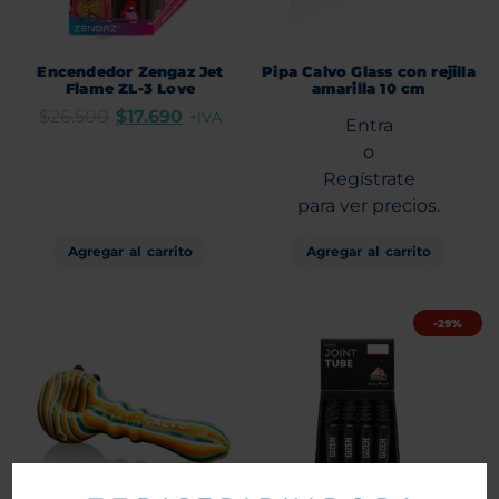
Encendedor Zengaz Jet
Pipa Calvo Glass con rejilla
Flame ZL-3 Love
amarilla 10 cm
$
26.500
$
17.690
+IVA
Entra
o
Regístrate
para ver precios.
Agregar al carrito
Agregar al carrito
-29%